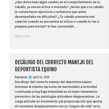
¿Has detectado algún cambio en el comportamiento de tu
TRAS
caballo, ya sea en el box o montado? ¿Notas que a tu caballo
EL
le cuesta hacer ejercicios o esfuerzos que antes
CONFINAMIENTO»
desempeñaba sin dificultad? ¿Tu caballo presenta mal
carácter cuando se encuentra en el box o cuando le vas a
preparar para montar? Si has contestado …
«Dolor
Read More
y
mal
comportamiento
en
el
DECÁLOGO DEL CORRECTO MANEJO DEL
caballo»
DEPORTISTA EQUINO
Posted on
abril 16, 2020
Decálogo del correcto manejo del deportista equino
Disminuir al máximo las horas de inactividad La actividad
continuada a muy baja intensidad es el mejor tratamiento
preventivo de las patologías articulares degenerativas. La
carga articular en movimiento y la propiocepción que aporta
el constante desplazamiento son un “seguro de vida” en lo