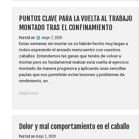
FISIOTERAPIA
EQUINA.
Modalidad
PUNTOS CLAVE PARA LA VUELTA AL TRABAJO
online.»
MONTADO TRAS EL CONFINAMIENTO
Posted on
mayo 7, 2020
Estas semanas sin montar se os habrán hecho muy largas a
todos esperando el ansiado reencuentro con vuestros
caballos. Entendemos las ganas que tenéis de volver a
montar pero es fundamental realizar esta vuelta al ejercicio
montado de manera progresiva y aplicando unas sencillas
pautas que nos permitirán evitar lesiones y problemas de
rendimiento, en …
«PUNTOS
Read More
CLAVE
PARA
LA
VUELTA
AL
Dolor y mal comportamiento en el caballo
TRABAJO
Posted on
mayo 1, 2020
MONTADO